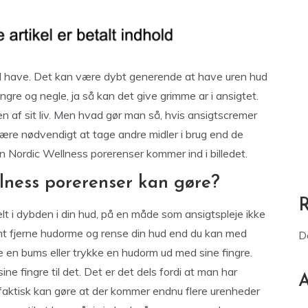
 vil have. Det kan være dybt generende at have uren hud
gre og negle, ja så kan det give grimme ar i ansigtet.
ten af sit liv. Men hvad gør man så, hvis ansigtscremer
være nødvendigt at tage andre midler i brug end de
en Nordic Wellness porerenser kommer ind i billedet.
lness porerenser kan gøre?
lt i dybden i din hud, på en måde som ansigtspleje ikke
 fjerne hudorme og rense din hud end du kan med
D
sse en bums eller trykke en hudorm ud med sine fingre.
sine fingre til det. Det er det dels fordi at man har
A
 faktisk kan gøre at der kommer endnu flere urenheder