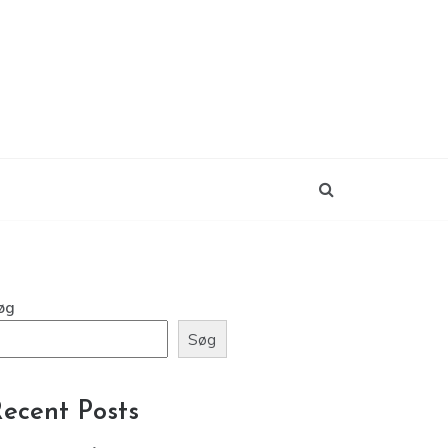
øg
Søg
ecent Posts