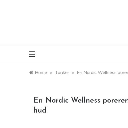
Skip
to
content
Home
»
Tanker
»
En Nordic Wellness porere
En Nordic Wellness poreren
hud