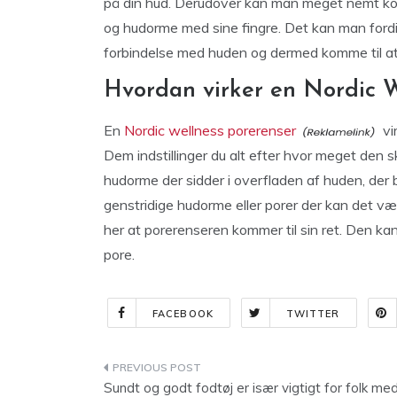
på din hud. Derudover kan man meget nemt komm
og hudorme med sine fingre. Det kan man ford
forbindelse med huden og dermed komme til at 
Hvordan virker en Nordic W
En
Nordic wellness porerenser
vi
Dem indstillinger du alt efter hvor meget den 
hudorme der sidder i overfladen af huden, der 
genstridige hudorme eller porer der kan det vær
her at porerenseren kommer til sin ret. Den ka
pore.
FACEBOOK
TWITTER
Indlægsnavigation
Sundt og godt fodtøj er især vigtigt for folk me