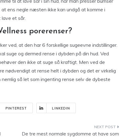
e til at lave sår i sin hud, når man presser bumser
i at ens negle næsten ikke kan undgå at komme i
lave et sår.
ellness porerenser?
rker ved, at den har 6 forskellige sugeevne indstillinger.
skal suge og dermed rense i dybden på din hud. Ved
behøver den ikke at suge så kraftigt. Men ved de
e nødvendigt at rense helt i dybden og det er virkelig
n nemlig så let som ingenting rense selv de dybeste
PINTEREST
LINKEDIN
d
De tre mest normale sygdomme at have som