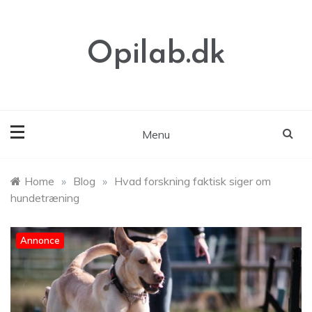
Skip
to
content
Opilab.dk
Menu
Home
»
Blog
»
Hvad forskning faktisk siger om
hundetræning
Annonce