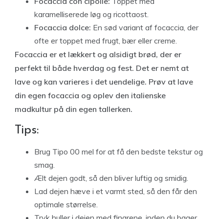
Focaccia con cipolle:
Toppet med
karamelliserede løg og ricottaost.
Focaccia dolce:
En sød variant af focaccia, der
ofte er toppet med frugt, bær eller creme.
Focaccia er et lækkert og alsidigt brød, der er
perfekt til både hverdag og fest. Det er nemt at
lave og kan varieres i det uendelige. Prøv at lave
din egen focaccia og oplev den italienske
madkultur på din egen tallerken.
Tips:
Brug Tipo 00 mel for at få den bedste tekstur og
smag.
Ælt dejen godt, så den bliver luftig og smidig.
Lad dejen hæve i et varmt sted, så den får den
optimale størrelse.
Tryk huller i dejen med fingrene, inden du bager