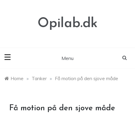
Skip
to
content
Opilab.dk
Menu
Home
»
Tanker
»
Få motion på den sjove måde
Få motion på den sjove måde